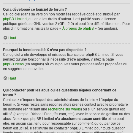
Qui a développé ce logiciel de forum ?
Ce logiciel (dans sa version non modifiée) est développé et distribué par
phpBB Limited
, qui en a les droits d’auteur. Il est publié sous la licence
publique générale GNU version 2 (GPL-2.0) et peut être diffusé librement. Pour
plus d’informations, visitez la page «
À propos de phpBB
» (en anglais).
Haut
Pourquoi la fonctionnalité X n’est pas disponible ?
Ce logiciel a été développé et mis sous licence par phpBB Limited. Si vous
pensez qu’une fonctionnalité nécessite d’être ajoutée, visitez la page
phpBB Ideas
(en anglais) où vous pouvez voter pour des idées proposées ou
en suggérer de nouvelles.
Haut
Qui contacter pour les abus ou les questions légales concernant ce
forum ?
Contactez n’importe lequel des administrateurs de la liste « L’équipe du
forum ». Si vous restez sans réponse alors prenez contact avec le propriétaire
du domaine (en faisant une
recherche sur whois
) ou si un service gratuit est
utilisé (exemple : Yahoo!, Free, f2s.com, etc.), avec le service de gestion ou des
abus. Notez que phpBB Limited
n’a absolument aucun contrôle
et ne peut
être, en aucun cas, tenu pour responsable sur
comment
,
où
ou
par qui
ce
forum est utilisé. Il est inutile de contacter phpBB Limited pour toute question