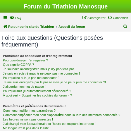
Forum du Triathlon Manosque
FAQ
S’enregistrer
Connexion
R
Retour sur le site du Triathlon
Accueil du forum
e
Foire aux questions (Questions posées
c
fréquemment)
h
e
Problèmes de connexion et d’enregistrement
Pourquoi dois-je m’enregistrer ?
r
Que signifie COPPA ?
c
Je souhaite m’enregistrer, mais je n’y parviens pas !
Je suis enregistré mais je ne peux pas me connecter !
h
Pourquoi ne puis-je pas me connecter ?
Je me suis enregistré par le passé mais je ne peux plus me connecter ?!
e
J’ai perdu mon mot de passe !
r
Pourquoi suis-je automatiquement déconnecté ?
À quoi sert « Supprimer les cookies du forum » ?
Paramètres et préférences de l’utilisateur
Comment modifier mes paramètres ?
Comment empêcher mon nom d’apparaître dans la liste des membres connectés ?
Les heures ne sont pas correctes !
J’ai changé mon fuseau horaire et l’heure est toujours incorrecte !
Ma langue n’est pas dans la liste !