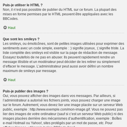
Puis-je utiliser le HTML ?
Non, il n’est pas possible de publier du HTML sur ce forum. La plupart des
mises en forme permises par le HTML peuvent être appliquées avec les
BBCodes.
Haut
Que sont les smileys ?
Les smileys, ou émoticônes, sont de petites images utilisées pour exprimer des
sentiments avec un code simple, exemple : :) signifie joyeux, :( signifie triste. La
liste complète des smileys est visible sur la page de rédaction de message.
Essayez toutefois de ne pas en abuser. Ils peuvent rapidement rendre un
message illisible et un modérateur peut décider de les retirer ou simplement
d’effacer le message. L’administrateur peut aussi avoir défini un nombre
maximum de smileys par message.
Haut
Puis-je publier des images ?
Oui, vous pouvez afficher des images dans vos messages. Par ailleurs, si
l’administrateur a autorisé les fichiers joints, vous pouvez charger une image
sur le forum. Autrement, vous devez lier une image placée sur un serveur Web
public, exemple : http://www.exemple.com/mon-image.gif. Vous ne pouvez pas
lier des images de votre ordinateur (sauf si c’est un serveur Web public) ni des
images placées derrière des mécanismes d’authentification, exemple : Boîtes
e-mail Hotmail ou Yahoo!, sites protégés par un mot de passe, etc. Pour