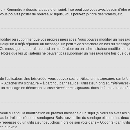
 « Répondre » depuis la page d’un sujet. Il se peut que vous ayez besoin d’être e
: Vous
pouvez
poster de nouveaux sujets, Vous
pouvez
joindre des fichiers, etc.
modifier ou supprimer que vos propres messages. Vous pouvez modifier un message
lqu’un a déjà répondu au message, un petit texte s’affichera en bas du message ind
n. Ce message n’apparaîtra pas si un modérateur ou un administrateur modifie le mes
ive. Notez que les utilisateurs ne peuvent pas supprimer un message une fois que qu
e l’utilisateur. Une fois créée, vous pouvez cocher
Attacher ma signature
sur le fo
 « Attacher ma signature » à partir du panneau de l’utilisateur (onglet
Préférences 
 à un message en décochant la case
Attacher ma signature
dans le formulaire de ré
ouveau sujet ou la modification du premier message d’un sujet (si vous en avez les p
 le droit de créer des sondages). Saisissez le titre du sondage et au moins deux o
onses qu’un utilisateur peut choisir lors de son vote dans « Option(s) par l’utilis
er leur vote.