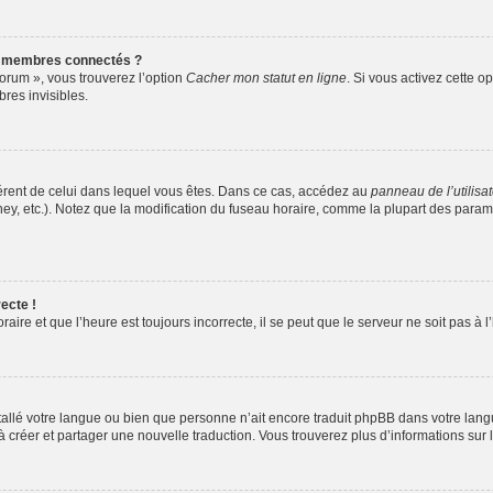
s membres connectés ?
forum », vous trouverez l’option
Cacher mon statut en ligne
. Si vous activez cette o
es invisibles.
ifférent de celui dans lequel vous êtes. Dans ce cas, accédez au
panneau de l’utilisa
ney, etc.). Notez que la modification du fuseau horaire, comme la plupart des para
ecte !
aire et que l’heure est toujours incorrecte, il se peut que le serveur ne soit pas à
installé votre langue ou bien que personne n’ait encore traduit phpBB dans votre l
s à créer et partager une nouvelle traduction. Vous trouverez plus d’informations sur l