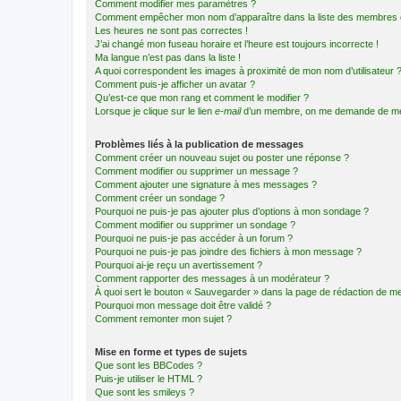
Comment modifier mes paramètres ?
Comment empêcher mon nom d’apparaître dans la liste des membres
Les heures ne sont pas correctes !
J’ai changé mon fuseau horaire et l’heure est toujours incorrecte !
Ma langue n’est pas dans la liste !
A quoi correspondent les images à proximité de mon nom d’utilisateur 
Comment puis-je afficher un avatar ?
Qu’est-ce que mon rang et comment le modifier ?
Lorsque je clique sur le lien
e-mail
d’un membre, on me demande de me
Problèmes liés à la publication de messages
Comment créer un nouveau sujet ou poster une réponse ?
Comment modifier ou supprimer un message ?
Comment ajouter une signature à mes messages ?
Comment créer un sondage ?
Pourquoi ne puis-je pas ajouter plus d’options à mon sondage ?
Comment modifier ou supprimer un sondage ?
Pourquoi ne puis-je pas accéder à un forum ?
Pourquoi ne puis-je pas joindre des fichiers à mon message ?
Pourquoi ai-je reçu un avertissement ?
Comment rapporter des messages à un modérateur ?
À quoi sert le bouton « Sauvegarder » dans la page de rédaction de 
Pourquoi mon message doit être validé ?
Comment remonter mon sujet ?
Mise en forme et types de sujets
Que sont les BBCodes ?
Puis-je utiliser le HTML ?
Que sont les smileys ?