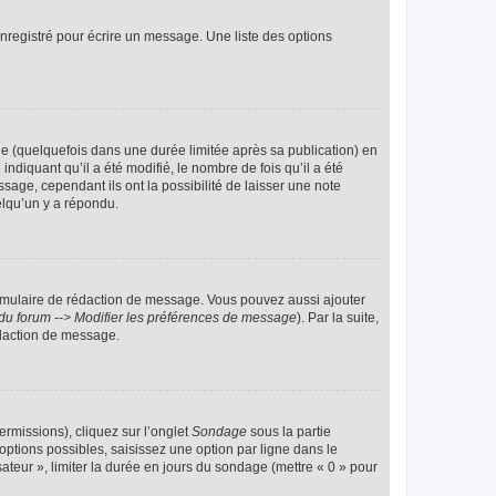
nregistré pour écrire un message. Une liste des options
 (quelquefois dans une durée limitée après sa publication) en
iquant qu’il a été modifié, le nombre de fois qu’il a été
sage, cependant ils ont la possibilité de laisser une note
elqu’un y a répondu.
rmulaire de rédaction de message. Vous pouvez aussi ajouter
du forum --> Modifier les préférences de message
). Par la suite,
daction de message.
ermissions), cliquez sur l’onglet
Sondage
sous la partie
ptions possibles, saisissez une option par ligne dans le
ateur », limiter la durée en jours du sondage (mettre « 0 » pour