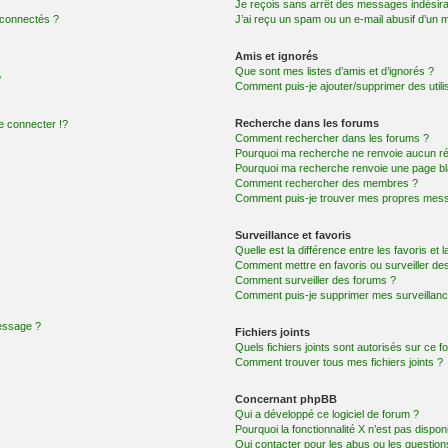
Je reçois sans arrêt des messages indésira
 connectés ?
J’ai reçu un spam ou un e-mail abusif d’un
Amis et ignorés
Que sont mes listes d’amis et d’ignorés ?
?
Comment puis-je ajouter/supprimer des utilis
Recherche dans les forums
 connecter !?
Comment rechercher dans les forums ?
Pourquoi ma recherche ne renvoie aucun ré
Pourquoi ma recherche renvoie une page bl
Comment rechercher des membres ?
Comment puis-je trouver mes propres mess
Surveillance et favoris
Quelle est la différence entre les favoris et l
Comment mettre en favoris ou surveiller des
Comment surveiller des forums ?
Comment puis-je supprimer mes surveillanc
message ?
Fichiers joints
Quels fichiers joints sont autorisés sur ce f
Comment trouver tous mes fichiers joints ?
Concernant phpBB
Qui a développé ce logiciel de forum ?
Pourquoi la fonctionnalité X n’est pas dispon
Qui contacter pour les abus ou les questio