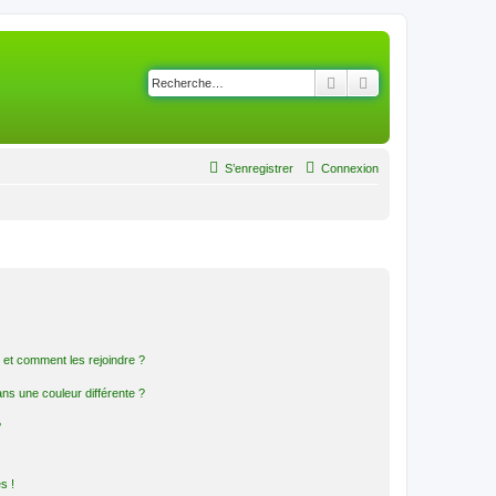
Rechercher
Recherche avancé
S’enregistrer
Connexion
s et comment les rejoindre ?
s une couleur différente ?
?
s !