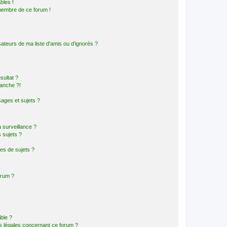
bles !
 membre de ce forum !
ateurs de ma liste d’amis ou d’ignorés ?
sultat ?
anche ?!
ages et sujets ?
a surveillance ?
 sujets ?
es de sujets ?
orum ?
ible ?
ns légales concernant ce forum ?