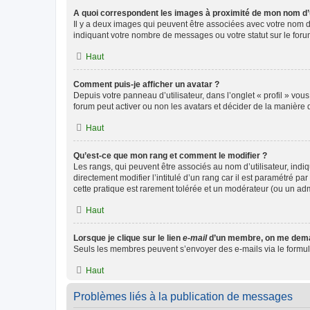
A quoi correspondent les images à proximité de mon nom d’u
Il y a deux images qui peuvent être associées avec votre nom d’
indiquant votre nombre de messages ou votre statut sur le fo
Haut
Comment puis-je afficher un avatar ?
Depuis votre panneau d’utilisateur, dans l’onglet « profil » vou
forum peut activer ou non les avatars et décider de la manière d
Haut
Qu’est-ce que mon rang et comment le modifier ?
Les rangs, qui peuvent être associés au nom d’utilisateur, ind
directement modifier l’intitulé d’un rang car il est paramétré p
cette pratique est rarement tolérée et un modérateur (ou un ad
Haut
Lorsque je clique sur le lien
e-mail
d’un membre, on me dema
Seuls les membres peuvent s’envoyer des e-mails via le formulaire
Haut
Problèmes liés à la publication de messages