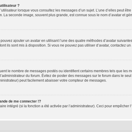
tilisateur ?
utilisateur lorsque vous consultez les messages d’un sujet. L’une d’elles peut êtr
rum. La seconde image, souvent plus grande, est connue sous le nom d’avatar et 
s pouvez ajouter un avatar en utilisant l’une des quatre méthodes d’avatar suivantes 
ont ils sont mis à disposition. Si vous ne pouvez pas utiliser d’avatar, contactez un
iquent le nombre de messages postés ou identifient certains membres tels que les 
ar l’administrateur du forum. Évitez de poster des messages sur le forum dans le seu
ministrateur) peut facilement abaisser votre compteur de messages.
nde de me connecter !?
 intégré (si la fonction a été activée par l’administrateur). Ceci pour empêcher l’uti