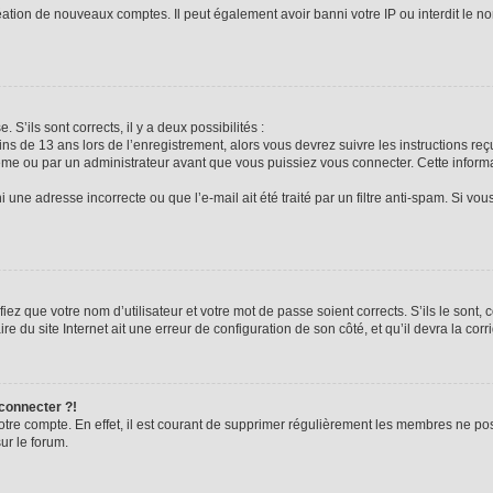
réation de nouveaux comptes. Il peut également avoir banni votre IP ou interdit le no
 S’ils sont corrects, il y a deux possibilités :
ins de 13 ans lors de l’enregistrement, alors vous devrez suivre les instructions r
me ou par un administrateur avant que vous puissiez vous connecter. Cette informat
 une adresse incorrecte ou que l’e-mail ait été traité par un filtre anti-spam. Si vou
iez que votre nom d’utilisateur et votre mot de passe soient corrects. S’ils le sont,
e du site Internet ait une erreur de configuration de son côté, et qu’il devra la corri
 connecter ?!
votre compte. En effet, il est courant de supprimer régulièrement les membres ne pos
ur le forum.