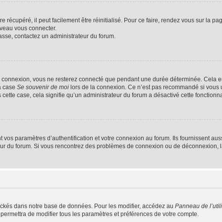
 récupéré, il peut facilement être réinitialisé. Pour ce faire, rendez vous sur la p
uveau vous connecter.
passe, contactez un administrateur du forum.
e connexion, vous ne resterez connecté que pendant une durée déterminée. Cela em
la case
Se souvenir de moi
lors de la connexion. Ce n’est pas recommandé si vous u
s cette case, cela signifie qu’un administrateur du forum a désactivé cette fonctionna
os paramètres d’authentification et votre connexion au forum. Ils fournissent aussi
teur du forum. Si vous rencontrez des problèmes de connexion ou de déconnexion, l
ockés dans notre base de données. Pour les modifier, accédez au
Panneau de l’util
 permettra de modifier tous les paramètres et préférences de votre compte.