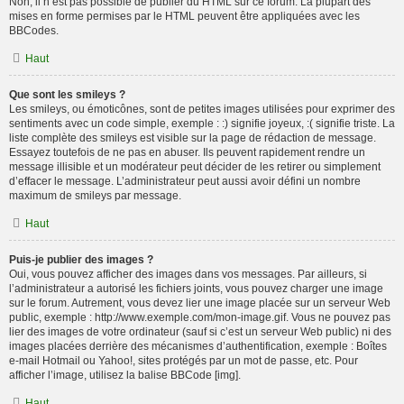
Non, il n’est pas possible de publier du HTML sur ce forum. La plupart des
mises en forme permises par le HTML peuvent être appliquées avec les
BBCodes.
Haut
Que sont les smileys ?
Les smileys, ou émoticônes, sont de petites images utilisées pour exprimer des
sentiments avec un code simple, exemple : :) signifie joyeux, :( signifie triste. La
liste complète des smileys est visible sur la page de rédaction de message.
Essayez toutefois de ne pas en abuser. Ils peuvent rapidement rendre un
message illisible et un modérateur peut décider de les retirer ou simplement
d’effacer le message. L’administrateur peut aussi avoir défini un nombre
maximum de smileys par message.
Haut
Puis-je publier des images ?
Oui, vous pouvez afficher des images dans vos messages. Par ailleurs, si
l’administrateur a autorisé les fichiers joints, vous pouvez charger une image
sur le forum. Autrement, vous devez lier une image placée sur un serveur Web
public, exemple : http://www.exemple.com/mon-image.gif. Vous ne pouvez pas
lier des images de votre ordinateur (sauf si c’est un serveur Web public) ni des
images placées derrière des mécanismes d’authentification, exemple : Boîtes
e-mail Hotmail ou Yahoo!, sites protégés par un mot de passe, etc. Pour
afficher l’image, utilisez la balise BBCode [img].
Haut