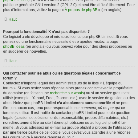
phpBB Limited
, qui en a les droits d’auteur. Il est publié sous la licence
publique générale GNU version 2 (GPL-2.0) et peut être diffusé librement. Pour
plus d’informations, visitez la page «
À propos de phpBB
» (en anglais).
Haut
Pourquoi la fonctionnalité X n’est pas disponible ?
Ce logiciel a été développé et mis sous licence par phpBB Limited. Si vous
pensez qu’une fonctionnalité nécessite d’être ajoutée, visitez la page
phpBB Ideas
(en anglais) où vous pouvez voter pour des idées proposées ou
en suggérer de nouvelles.
Haut
Qui contacter pour les abus ou les questions légales concernant ce
forum ?
Contactez n’importe lequel des administrateurs de la liste « L’équipe du
forum ». Si vous restez sans réponse alors prenez contact avec le propriétaire
du domaine (en faisant une
recherche sur whois
) ou si un service gratuit est
utilisé (exemple : Yahoo!, Free, f2s.com, etc.), avec le service de gestion ou des
abus. Notez que phpBB Limited
n’a absolument aucun contrôle
et ne peut
être, en aucun cas, tenu pour responsable sur
comment
,
où
ou
par qui
ce
forum est utilisé. Il est inutile de contacter phpBB Limited pour toute question
légale (cessions et désistements, responsabilité, propos diffamatoires, etc.)
non directement liée
au site Internet phpbb.com ou au logiciel phpBB lui-
même. Si vous adressez un e-mail au groupe phpBB à propos de l’utilisation
par une tierce partie
de ce logiciel vous devez vous attendre à une réponse
très courte voire à aucune réponse du tout.