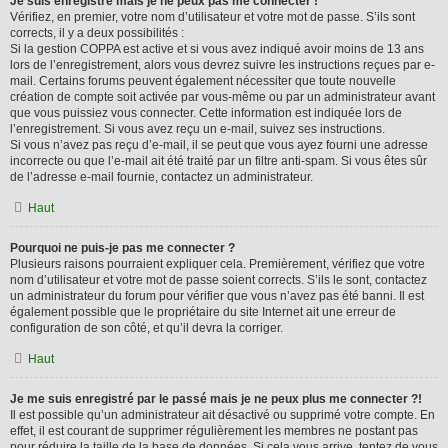
Je suis enregistré mais je ne peux pas me connecter !
Vérifiez, en premier, votre nom d’utilisateur et votre mot de passe. S’ils sont
corrects, il y a deux possibilités :
Si la gestion COPPA est active et si vous avez indiqué avoir moins de 13 ans
lors de l’enregistrement, alors vous devrez suivre les instructions reçues par e-
mail. Certains forums peuvent également nécessiter que toute nouvelle
création de compte soit activée par vous-même ou par un administrateur avant
que vous puissiez vous connecter. Cette information est indiquée lors de
l’enregistrement. Si vous avez reçu un e-mail, suivez ses instructions.
Si vous n’avez pas reçu d’e-mail, il se peut que vous ayez fourni une adresse
incorrecte ou que l’e-mail ait été traité par un filtre anti-spam. Si vous êtes sûr
de l’adresse e-mail fournie, contactez un administrateur.
Haut
Pourquoi ne puis-je pas me connecter ?
Plusieurs raisons pourraient expliquer cela. Premièrement, vérifiez que votre
nom d’utilisateur et votre mot de passe soient corrects. S’ils le sont, contactez
un administrateur du forum pour vérifier que vous n’avez pas été banni. Il est
également possible que le propriétaire du site Internet ait une erreur de
configuration de son côté, et qu’il devra la corriger.
Haut
Je me suis enregistré par le passé mais je ne peux plus me connecter ?!
Il est possible qu’un administrateur ait désactivé ou supprimé votre compte. En
effet, il est courant de supprimer régulièrement les membres ne postant pas
pour réduire la taille de la base de données. Si cela vous arrive, tentez de vous