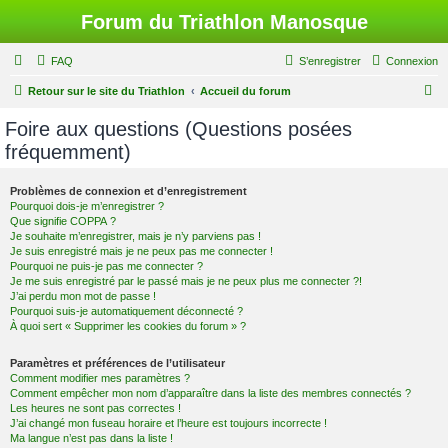
Forum du Triathlon Manosque
FAQ
S’enregistrer
Connexion
R
Retour sur le site du Triathlon
Accueil du forum
e
Foire aux questions (Questions posées
c
fréquemment)
h
e
Problèmes de connexion et d’enregistrement
Pourquoi dois-je m’enregistrer ?
r
Que signifie COPPA ?
c
Je souhaite m’enregistrer, mais je n’y parviens pas !
Je suis enregistré mais je ne peux pas me connecter !
h
Pourquoi ne puis-je pas me connecter ?
Je me suis enregistré par le passé mais je ne peux plus me connecter ?!
e
J’ai perdu mon mot de passe !
r
Pourquoi suis-je automatiquement déconnecté ?
À quoi sert « Supprimer les cookies du forum » ?
Paramètres et préférences de l’utilisateur
Comment modifier mes paramètres ?
Comment empêcher mon nom d’apparaître dans la liste des membres connectés ?
Les heures ne sont pas correctes !
J’ai changé mon fuseau horaire et l’heure est toujours incorrecte !
Ma langue n’est pas dans la liste !