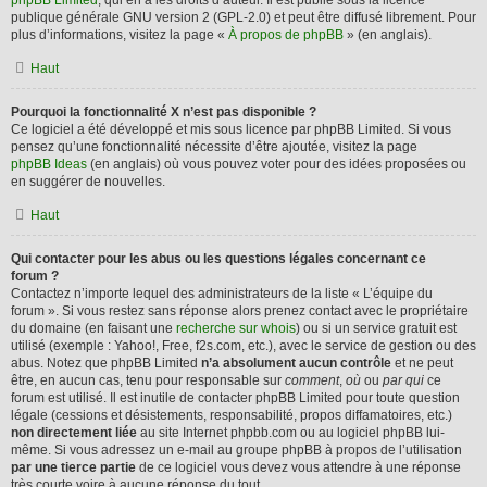
phpBB Limited
, qui en a les droits d’auteur. Il est publié sous la licence
publique générale GNU version 2 (GPL-2.0) et peut être diffusé librement. Pour
plus d’informations, visitez la page «
À propos de phpBB
» (en anglais).
Haut
Pourquoi la fonctionnalité X n’est pas disponible ?
Ce logiciel a été développé et mis sous licence par phpBB Limited. Si vous
pensez qu’une fonctionnalité nécessite d’être ajoutée, visitez la page
phpBB Ideas
(en anglais) où vous pouvez voter pour des idées proposées ou
en suggérer de nouvelles.
Haut
Qui contacter pour les abus ou les questions légales concernant ce
forum ?
Contactez n’importe lequel des administrateurs de la liste « L’équipe du
forum ». Si vous restez sans réponse alors prenez contact avec le propriétaire
du domaine (en faisant une
recherche sur whois
) ou si un service gratuit est
utilisé (exemple : Yahoo!, Free, f2s.com, etc.), avec le service de gestion ou des
abus. Notez que phpBB Limited
n’a absolument aucun contrôle
et ne peut
être, en aucun cas, tenu pour responsable sur
comment
,
où
ou
par qui
ce
forum est utilisé. Il est inutile de contacter phpBB Limited pour toute question
légale (cessions et désistements, responsabilité, propos diffamatoires, etc.)
non directement liée
au site Internet phpbb.com ou au logiciel phpBB lui-
même. Si vous adressez un e-mail au groupe phpBB à propos de l’utilisation
par une tierce partie
de ce logiciel vous devez vous attendre à une réponse
très courte voire à aucune réponse du tout.