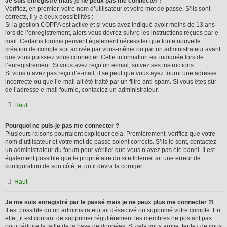
Je suis enregistré mais je ne peux pas me connecter !
Vérifiez, en premier, votre nom d’utilisateur et votre mot de passe. S’ils sont
corrects, il y a deux possibilités :
Si la gestion COPPA est active et si vous avez indiqué avoir moins de 13 ans
lors de l’enregistrement, alors vous devrez suivre les instructions reçues par e-
mail. Certains forums peuvent également nécessiter que toute nouvelle
création de compte soit activée par vous-même ou par un administrateur avant
que vous puissiez vous connecter. Cette information est indiquée lors de
l’enregistrement. Si vous avez reçu un e-mail, suivez ses instructions.
Si vous n’avez pas reçu d’e-mail, il se peut que vous ayez fourni une adresse
incorrecte ou que l’e-mail ait été traité par un filtre anti-spam. Si vous êtes sûr
de l’adresse e-mail fournie, contactez un administrateur.
Haut
Pourquoi ne puis-je pas me connecter ?
Plusieurs raisons pourraient expliquer cela. Premièrement, vérifiez que votre
nom d’utilisateur et votre mot de passe soient corrects. S’ils le sont, contactez
un administrateur du forum pour vérifier que vous n’avez pas été banni. Il est
également possible que le propriétaire du site Internet ait une erreur de
configuration de son côté, et qu’il devra la corriger.
Haut
Je me suis enregistré par le passé mais je ne peux plus me connecter ?!
Il est possible qu’un administrateur ait désactivé ou supprimé votre compte. En
effet, il est courant de supprimer régulièrement les membres ne postant pas
pour réduire la taille de la base de données. Si cela vous arrive, tentez de vous