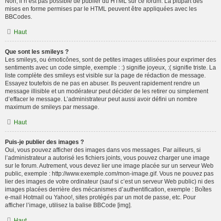
Non, il n’est pas possible de publier du HTML sur ce forum. La plupart des
mises en forme permises par le HTML peuvent être appliquées avec les
BBCodes.
Haut
Que sont les smileys ?
Les smileys, ou émoticônes, sont de petites images utilisées pour exprimer des
sentiments avec un code simple, exemple : :) signifie joyeux, :( signifie triste. La
liste complète des smileys est visible sur la page de rédaction de message.
Essayez toutefois de ne pas en abuser. Ils peuvent rapidement rendre un
message illisible et un modérateur peut décider de les retirer ou simplement
d’effacer le message. L’administrateur peut aussi avoir défini un nombre
maximum de smileys par message.
Haut
Puis-je publier des images ?
Oui, vous pouvez afficher des images dans vos messages. Par ailleurs, si
l’administrateur a autorisé les fichiers joints, vous pouvez charger une image
sur le forum. Autrement, vous devez lier une image placée sur un serveur Web
public, exemple : http://www.exemple.com/mon-image.gif. Vous ne pouvez pas
lier des images de votre ordinateur (sauf si c’est un serveur Web public) ni des
images placées derrière des mécanismes d’authentification, exemple : Boîtes
e-mail Hotmail ou Yahoo!, sites protégés par un mot de passe, etc. Pour
afficher l’image, utilisez la balise BBCode [img].
Haut