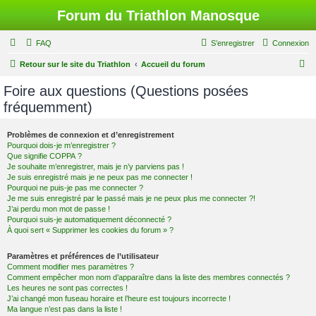
Forum du Triathlon Manosque
FAQ
S’enregistrer
Connexion
R
Retour sur le site du Triathlon
Accueil du forum
e
Foire aux questions (Questions posées
c
fréquemment)
h
e
Problèmes de connexion et d’enregistrement
Pourquoi dois-je m’enregistrer ?
r
Que signifie COPPA ?
c
Je souhaite m’enregistrer, mais je n’y parviens pas !
Je suis enregistré mais je ne peux pas me connecter !
h
Pourquoi ne puis-je pas me connecter ?
Je me suis enregistré par le passé mais je ne peux plus me connecter ?!
e
J’ai perdu mon mot de passe !
r
Pourquoi suis-je automatiquement déconnecté ?
À quoi sert « Supprimer les cookies du forum » ?
Paramètres et préférences de l’utilisateur
Comment modifier mes paramètres ?
Comment empêcher mon nom d’apparaître dans la liste des membres connectés ?
Les heures ne sont pas correctes !
J’ai changé mon fuseau horaire et l’heure est toujours incorrecte !
Ma langue n’est pas dans la liste !