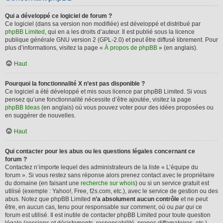
Qui a développé ce logiciel de forum ?
Ce logiciel (dans sa version non modifiée) est développé et distribué par
phpBB Limited
, qui en a les droits d’auteur. Il est publié sous la licence
publique générale GNU version 2 (GPL-2.0) et peut être diffusé librement. Pour
plus d’informations, visitez la page «
À propos de phpBB
» (en anglais).
Haut
Pourquoi la fonctionnalité X n’est pas disponible ?
Ce logiciel a été développé et mis sous licence par phpBB Limited. Si vous
pensez qu’une fonctionnalité nécessite d’être ajoutée, visitez la page
phpBB Ideas
(en anglais) où vous pouvez voter pour des idées proposées ou
en suggérer de nouvelles.
Haut
Qui contacter pour les abus ou les questions légales concernant ce
forum ?
Contactez n’importe lequel des administrateurs de la liste « L’équipe du
forum ». Si vous restez sans réponse alors prenez contact avec le propriétaire
du domaine (en faisant une
recherche sur whois
) ou si un service gratuit est
utilisé (exemple : Yahoo!, Free, f2s.com, etc.), avec le service de gestion ou des
abus. Notez que phpBB Limited
n’a absolument aucun contrôle
et ne peut
être, en aucun cas, tenu pour responsable sur
comment
,
où
ou
par qui
ce
forum est utilisé. Il est inutile de contacter phpBB Limited pour toute question