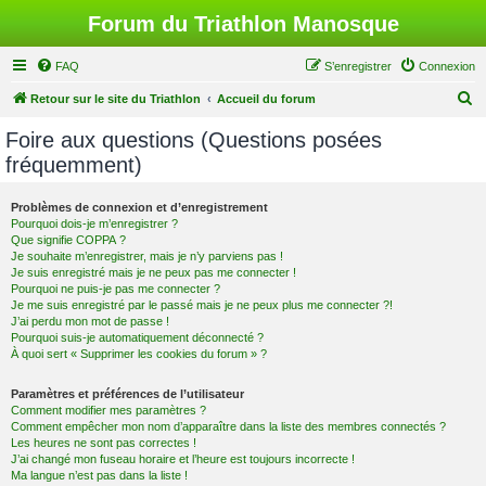
Forum du Triathlon Manosque
FAQ
S’enregistrer
Connexion
R
Retour sur le site du Triathlon
Accueil du forum
e
Foire aux questions (Questions posées
c
fréquemment)
h
e
Problèmes de connexion et d’enregistrement
Pourquoi dois-je m’enregistrer ?
r
Que signifie COPPA ?
c
Je souhaite m’enregistrer, mais je n’y parviens pas !
Je suis enregistré mais je ne peux pas me connecter !
h
Pourquoi ne puis-je pas me connecter ?
Je me suis enregistré par le passé mais je ne peux plus me connecter ?!
e
J’ai perdu mon mot de passe !
r
Pourquoi suis-je automatiquement déconnecté ?
À quoi sert « Supprimer les cookies du forum » ?
Paramètres et préférences de l’utilisateur
Comment modifier mes paramètres ?
Comment empêcher mon nom d’apparaître dans la liste des membres connectés ?
Les heures ne sont pas correctes !
J’ai changé mon fuseau horaire et l’heure est toujours incorrecte !
Ma langue n’est pas dans la liste !