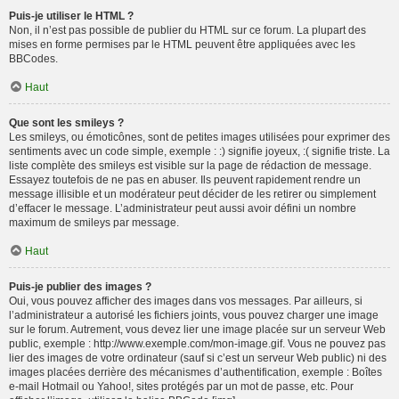
Puis-je utiliser le HTML ?
Non, il n’est pas possible de publier du HTML sur ce forum. La plupart des
mises en forme permises par le HTML peuvent être appliquées avec les
BBCodes.
Haut
Que sont les smileys ?
Les smileys, ou émoticônes, sont de petites images utilisées pour exprimer des
sentiments avec un code simple, exemple : :) signifie joyeux, :( signifie triste. La
liste complète des smileys est visible sur la page de rédaction de message.
Essayez toutefois de ne pas en abuser. Ils peuvent rapidement rendre un
message illisible et un modérateur peut décider de les retirer ou simplement
d’effacer le message. L’administrateur peut aussi avoir défini un nombre
maximum de smileys par message.
Haut
Puis-je publier des images ?
Oui, vous pouvez afficher des images dans vos messages. Par ailleurs, si
l’administrateur a autorisé les fichiers joints, vous pouvez charger une image
sur le forum. Autrement, vous devez lier une image placée sur un serveur Web
public, exemple : http://www.exemple.com/mon-image.gif. Vous ne pouvez pas
lier des images de votre ordinateur (sauf si c’est un serveur Web public) ni des
images placées derrière des mécanismes d’authentification, exemple : Boîtes
e-mail Hotmail ou Yahoo!, sites protégés par un mot de passe, etc. Pour