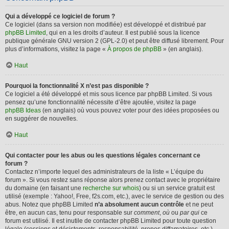
Qui a développé ce logiciel de forum ?
Ce logiciel (dans sa version non modifiée) est développé et distribué par
phpBB Limited
, qui en a les droits d’auteur. Il est publié sous la licence
publique générale GNU version 2 (GPL-2.0) et peut être diffusé librement. Pour
plus d’informations, visitez la page «
À propos de phpBB
» (en anglais).
Haut
Pourquoi la fonctionnalité X n’est pas disponible ?
Ce logiciel a été développé et mis sous licence par phpBB Limited. Si vous
pensez qu’une fonctionnalité nécessite d’être ajoutée, visitez la page
phpBB Ideas
(en anglais) où vous pouvez voter pour des idées proposées ou
en suggérer de nouvelles.
Haut
Qui contacter pour les abus ou les questions légales concernant ce
forum ?
Contactez n’importe lequel des administrateurs de la liste « L’équipe du
forum ». Si vous restez sans réponse alors prenez contact avec le propriétaire
du domaine (en faisant une
recherche sur whois
) ou si un service gratuit est
utilisé (exemple : Yahoo!, Free, f2s.com, etc.), avec le service de gestion ou des
abus. Notez que phpBB Limited
n’a absolument aucun contrôle
et ne peut
être, en aucun cas, tenu pour responsable sur
comment
,
où
ou
par qui
ce
forum est utilisé. Il est inutile de contacter phpBB Limited pour toute question