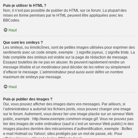
Puis-je utiliser le HTML ?
Non, il n’est pas possible de publier du HTML sur ce forum. La plupart des
mises en forme permises par le HTML peuvent être appliquées avec les
BBCodes.
Haut
Que sont les smileys ?
Les smileys, ou émoticônes, sont de petites images utilisées pour exprimer des
sentiments avec un code simple, exemple : :) signifie joyeux, :( signifie triste. La
liste complète des smileys est visible sur la page de rédaction de message.
Essayez toutefois de ne pas en abuser. Ils peuvent rapidement rendre un
message illisible et un modérateur peut décider de les retirer ou simplement
d’effacer le message. L’administrateur peut aussi avoir défini un nombre
maximum de smileys par message.
Haut
Puis-je publier des images ?
Oui, vous pouvez afficher des images dans vos messages. Par ailleurs, si
l’administrateur a autorisé les fichiers joints, vous pouvez charger une image
sur le forum. Autrement, vous devez lier une image placée sur un serveur Web
public, exemple : http://www.exemple.com/mon-image.gif. Vous ne pouvez pas
lier des images de votre ordinateur (sauf si c’est un serveur Web public) ni des
images placées derrière des mécanismes d’authentification, exemple : Boîtes
e-mail Hotmail ou Yahoo!, sites protégés par un mot de passe, etc. Pour