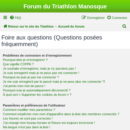
Forum du Triathlon Manosque
FAQ
S’enregistrer
Connexion
R
Retour sur le site du Triathlon
Accueil du forum
e
Foire aux questions (Questions posées
c
fréquemment)
h
e
Problèmes de connexion et d’enregistrement
Pourquoi dois-je m’enregistrer ?
r
Que signifie COPPA ?
c
Je souhaite m’enregistrer, mais je n’y parviens pas !
Je suis enregistré mais je ne peux pas me connecter !
h
Pourquoi ne puis-je pas me connecter ?
Je me suis enregistré par le passé mais je ne peux plus me connecter ?!
e
J’ai perdu mon mot de passe !
r
Pourquoi suis-je automatiquement déconnecté ?
À quoi sert « Supprimer les cookies du forum » ?
Paramètres et préférences de l’utilisateur
Comment modifier mes paramètres ?
Comment empêcher mon nom d’apparaître dans la liste des membres connectés ?
Les heures ne sont pas correctes !
J’ai changé mon fuseau horaire et l’heure est toujours incorrecte !
Ma langue n’est pas dans la liste !