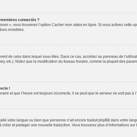
s membres connectés ?
forum », vous trouverez l’option
Cacher mon statut en ligne
. Si vous activez cette o
es invisibles.
ifférent de celui dans lequel vous êtes. Dans ce cas, accédez au
panneau de l’utilisa
ney, etc.). Notez que la modification du fuseau horaire, comme la plupart des para
ecte !
aire et que l’heure est toujours incorrecte, il se peut que le serveur ne soit pas à
installé votre langue ou bien que personne n’ait encore traduit phpBB dans votre l
s à créer et partager une nouvelle traduction. Vous trouverez plus d’informations sur l