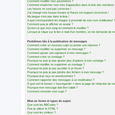
Comment modifier mes paramètres ?
Comment empêcher mon nom d’apparaître dans la liste des membres
Les heures ne sont pas correctes !
J’ai changé mon fuseau horaire et l’heure est toujours incorrecte !
Ma langue n’est pas dans la liste !
A quoi correspondent les images à proximité de mon nom d’utilisateur 
Comment puis-je afficher un avatar ?
Qu’est-ce que mon rang et comment le modifier ?
Lorsque je clique sur le lien
e-mail
d’un membre, on me demande de me
Problèmes liés à la publication de messages
Comment créer un nouveau sujet ou poster une réponse ?
Comment modifier ou supprimer un message ?
Comment ajouter une signature à mes messages ?
Comment créer un sondage ?
Pourquoi ne puis-je pas ajouter plus d’options à mon sondage ?
Comment modifier ou supprimer un sondage ?
Pourquoi ne puis-je pas accéder à un forum ?
Pourquoi ne puis-je pas joindre des fichiers à mon message ?
Pourquoi ai-je reçu un avertissement ?
Comment rapporter des messages à un modérateur ?
À quoi sert le bouton « Sauvegarder » dans la page de rédaction de 
Pourquoi mon message doit être validé ?
Comment remonter mon sujet ?
Mise en forme et types de sujets
Que sont les BBCodes ?
Puis-je utiliser le HTML ?
Que sont les smileys ?