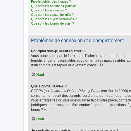
Puis-je publier des images ?
Que sont les annonces globales ?
Que sont les annonces ?
Que sont les sujets épinglés ?
Que sont les sujets verrouillés ?
Que sont les icônes de sujet ?
Problèmes de connexion et d’enregistrement
Pourquoi dois-je m’enregistrer ?
Vous pouvez ne pas le faire, mais l’administrateur du forum peu
bénéficier de fonctionnalités supplémentaires inaccessibles au
d’un compte est rapide et vivement conseillée.
Haut
Que signifie COPPA ?
COPPA (ou
Children’s Online Privacy Protection Act
de 1998) es
consentement écrit des parents (ou d’un tuteur légal) pour la c
vous enregistrez ou que quelqu’un le fait à votre place, contac
juridiques et ne sauraient être contactés pour des questions lé
forum ? ».
Haut
Je souhaite m’enregistrer, mais je n’y parviens pas !