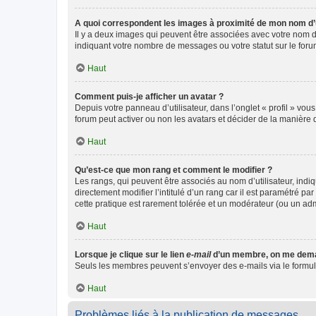
A quoi correspondent les images à proximité de mon nom d’u
Il y a deux images qui peuvent être associées avec votre nom d’
indiquant votre nombre de messages ou votre statut sur le fo
Haut
Comment puis-je afficher un avatar ?
Depuis votre panneau d’utilisateur, dans l’onglet « profil » vou
forum peut activer ou non les avatars et décider de la manière d
Haut
Qu’est-ce que mon rang et comment le modifier ?
Les rangs, qui peuvent être associés au nom d’utilisateur, ind
directement modifier l’intitulé d’un rang car il est paramétré p
cette pratique est rarement tolérée et un modérateur (ou un ad
Haut
Lorsque je clique sur le lien
e-mail
d’un membre, on me dema
Seuls les membres peuvent s’envoyer des e-mails via le formulaire
Haut
Problèmes liés à la publication de messages