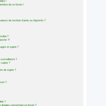
bles !
 membre de ce forum !
ateurs de ma liste d’amis ou d’ignorés ?
sultat ?
anche ?!
ages et sujets ?
a surveillance ?
 sujets ?
es de sujets ?
orum ?
ible ?
ns légales concernant ce forum ?