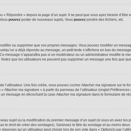
 « Répondre » depuis la page d’un sujet. Il se peut que vous ayez besoin d’être e
: Vous
pouvez
poster de nouveaux sujets, Vous
pouvez
joindre des fichiers, etc.
modifier ou supprimer que vos propres messages. Vous pouvez modifier un message
lqu’un a déjà répondu au message, un petit texte s’affichera en bas du message ind
n. Ce message n’apparaîtra pas si un modérateur ou un administrateur modifie le mes
ive. Notez que les utilisateurs ne peuvent pas supprimer un message une fois que qu
e l’utilisateur. Une fois créée, vous pouvez cocher
Attacher ma signature
sur le fo
 « Attacher ma signature » à partir du panneau de l’utilisateur (onglet
Préférences 
 à un message en décochant la case
Attacher ma signature
dans le formulaire de ré
ouveau sujet ou la modification du premier message d’un sujet (si vous en avez les p
 le droit de créer des sondages). Saisissez le titre du sondage et au moins deux o
onses qu’un utilisateur peut choisir lors de son vote dans « Option(s) par l’utilis