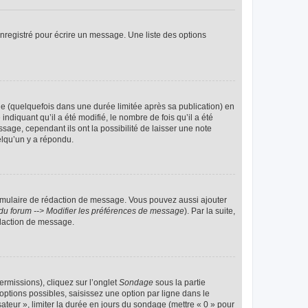
nregistré pour écrire un message. Une liste des options
 (quelquefois dans une durée limitée après sa publication) en
iquant qu’il a été modifié, le nombre de fois qu’il a été
sage, cependant ils ont la possibilité de laisser une note
elqu’un y a répondu.
rmulaire de rédaction de message. Vous pouvez aussi ajouter
du forum --> Modifier les préférences de message
). Par la suite,
daction de message.
ermissions), cliquez sur l’onglet
Sondage
sous la partie
ptions possibles, saisissez une option par ligne dans le
ateur », limiter la durée en jours du sondage (mettre « 0 » pour