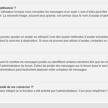
tilisateur ?
utilisateur lorsque vous consultez les messages d’un sujet. L’une d’elles peut êtr
rum. La seconde image, souvent plus grande, est connue sous le nom d’avatar et 
s pouvez ajouter un avatar en utilisant l’une des quatre méthodes d’avatar suivantes 
ont ils sont mis à disposition. Si vous ne pouvez pas utiliser d’avatar, contactez un
iquent le nombre de messages postés ou identifient certains membres tels que les 
ar l’administrateur du forum. Évitez de poster des messages sur le forum dans le seu
ministrateur) peut facilement abaisser votre compteur de messages.
nde de me connecter !?
 intégré (si la fonction a été activée par l’administrateur). Ceci pour empêcher l’uti