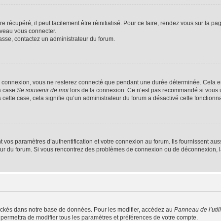
 récupéré, il peut facilement être réinitialisé. Pour ce faire, rendez vous sur la p
uveau vous connecter.
passe, contactez un administrateur du forum.
e connexion, vous ne resterez connecté que pendant une durée déterminée. Cela em
la case
Se souvenir de moi
lors de la connexion. Ce n’est pas recommandé si vous u
s cette case, cela signifie qu’un administrateur du forum a désactivé cette fonctionna
os paramètres d’authentification et votre connexion au forum. Ils fournissent aussi
teur du forum. Si vous rencontrez des problèmes de connexion ou de déconnexion, l
ockés dans notre base de données. Pour les modifier, accédez au
Panneau de l’util
 permettra de modifier tous les paramètres et préférences de votre compte.