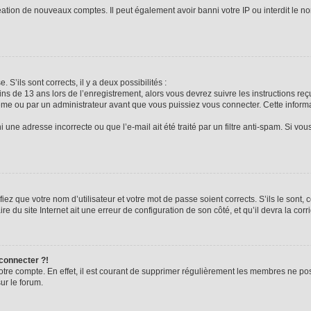
réation de nouveaux comptes. Il peut également avoir banni votre IP ou interdit le no
 S’ils sont corrects, il y a deux possibilités :
ins de 13 ans lors de l’enregistrement, alors vous devrez suivre les instructions r
me ou par un administrateur avant que vous puissiez vous connecter. Cette informat
 une adresse incorrecte ou que l’e-mail ait été traité par un filtre anti-spam. Si vou
iez que votre nom d’utilisateur et votre mot de passe soient corrects. S’ils le sont,
e du site Internet ait une erreur de configuration de son côté, et qu’il devra la corri
 connecter ?!
votre compte. En effet, il est courant de supprimer régulièrement les membres ne pos
ur le forum.