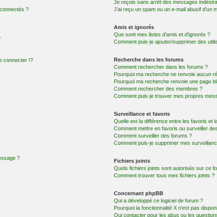
Je reçois sans arrêt des messages indésira
 connectés ?
J’ai reçu un spam ou un e-mail abusif d’un
Amis et ignorés
Que sont mes listes d’amis et d’ignorés ?
?
Comment puis-je ajouter/supprimer des utilis
Recherche dans les forums
 connecter !?
Comment rechercher dans les forums ?
Pourquoi ma recherche ne renvoie aucun ré
Pourquoi ma recherche renvoie une page bl
Comment rechercher des membres ?
Comment puis-je trouver mes propres mess
Surveillance et favoris
Quelle est la différence entre les favoris et l
Comment mettre en favoris ou surveiller des
Comment surveiller des forums ?
Comment puis-je supprimer mes surveillanc
message ?
Fichiers joints
Quels fichiers joints sont autorisés sur ce f
Comment trouver tous mes fichiers joints ?
Concernant phpBB
Qui a développé ce logiciel de forum ?
Pourquoi la fonctionnalité X n’est pas dispon
Qui contacter pour les abus ou les questio