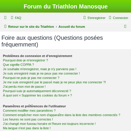
Forum du Triathlon Manosque
FAQ
S’enregistrer
Connexion
R
Retour sur le site du Triathlon
Accueil du forum
e
Foire aux questions (Questions posées
c
fréquemment)
h
e
Problèmes de connexion et d’enregistrement
Pourquoi dois-je m’enregistrer ?
r
Que signifie COPPA ?
c
Je souhaite m’enregistrer, mais je n’y parviens pas !
Je suis enregistré mais je ne peux pas me connecter !
h
Pourquoi ne puis-je pas me connecter ?
Je me suis enregistré par le passé mais je ne peux plus me connecter ?!
e
J’ai perdu mon mot de passe !
r
Pourquoi suis-je automatiquement déconnecté ?
À quoi sert « Supprimer les cookies du forum » ?
Paramètres et préférences de l’utilisateur
Comment modifier mes paramètres ?
Comment empêcher mon nom d’apparaître dans la liste des membres connectés ?
Les heures ne sont pas correctes !
J’ai changé mon fuseau horaire et l’heure est toujours incorrecte !
Ma langue n’est pas dans la liste !