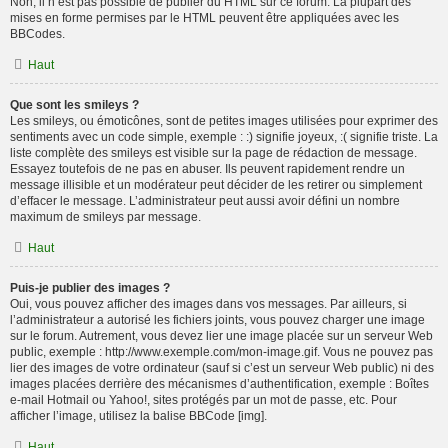
Non, il n’est pas possible de publier du HTML sur ce forum. La plupart des
mises en forme permises par le HTML peuvent être appliquées avec les
BBCodes.
Haut
Que sont les smileys ?
Les smileys, ou émoticônes, sont de petites images utilisées pour exprimer des
sentiments avec un code simple, exemple : :) signifie joyeux, :( signifie triste. La
liste complète des smileys est visible sur la page de rédaction de message.
Essayez toutefois de ne pas en abuser. Ils peuvent rapidement rendre un
message illisible et un modérateur peut décider de les retirer ou simplement
d’effacer le message. L’administrateur peut aussi avoir défini un nombre
maximum de smileys par message.
Haut
Puis-je publier des images ?
Oui, vous pouvez afficher des images dans vos messages. Par ailleurs, si
l’administrateur a autorisé les fichiers joints, vous pouvez charger une image
sur le forum. Autrement, vous devez lier une image placée sur un serveur Web
public, exemple : http://www.exemple.com/mon-image.gif. Vous ne pouvez pas
lier des images de votre ordinateur (sauf si c’est un serveur Web public) ni des
images placées derrière des mécanismes d’authentification, exemple : Boîtes
e-mail Hotmail ou Yahoo!, sites protégés par un mot de passe, etc. Pour
afficher l’image, utilisez la balise BBCode [img].
Haut