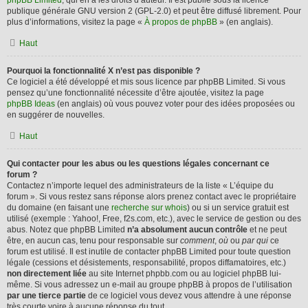
phpBB Limited
, qui en a les droits d’auteur. Il est publié sous la licence
publique générale GNU version 2 (GPL-2.0) et peut être diffusé librement. Pour
plus d’informations, visitez la page «
À propos de phpBB
» (en anglais).
Haut
Pourquoi la fonctionnalité X n’est pas disponible ?
Ce logiciel a été développé et mis sous licence par phpBB Limited. Si vous
pensez qu’une fonctionnalité nécessite d’être ajoutée, visitez la page
phpBB Ideas
(en anglais) où vous pouvez voter pour des idées proposées ou
en suggérer de nouvelles.
Haut
Qui contacter pour les abus ou les questions légales concernant ce
forum ?
Contactez n’importe lequel des administrateurs de la liste « L’équipe du
forum ». Si vous restez sans réponse alors prenez contact avec le propriétaire
du domaine (en faisant une
recherche sur whois
) ou si un service gratuit est
utilisé (exemple : Yahoo!, Free, f2s.com, etc.), avec le service de gestion ou des
abus. Notez que phpBB Limited
n’a absolument aucun contrôle
et ne peut
être, en aucun cas, tenu pour responsable sur
comment
,
où
ou
par qui
ce
forum est utilisé. Il est inutile de contacter phpBB Limited pour toute question
légale (cessions et désistements, responsabilité, propos diffamatoires, etc.)
non directement liée
au site Internet phpbb.com ou au logiciel phpBB lui-
même. Si vous adressez un e-mail au groupe phpBB à propos de l’utilisation
par une tierce partie
de ce logiciel vous devez vous attendre à une réponse
très courte voire à aucune réponse du tout.