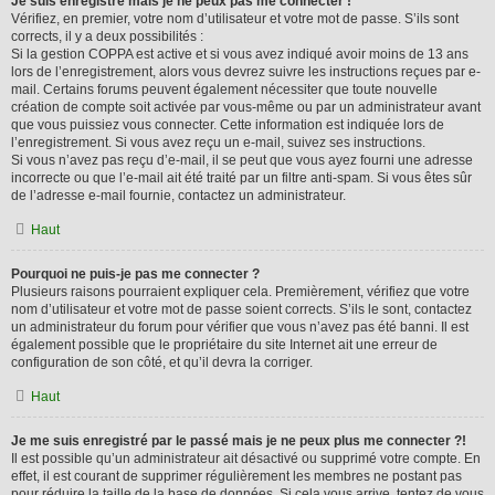
Je suis enregistré mais je ne peux pas me connecter !
Vérifiez, en premier, votre nom d’utilisateur et votre mot de passe. S’ils sont
corrects, il y a deux possibilités :
Si la gestion COPPA est active et si vous avez indiqué avoir moins de 13 ans
lors de l’enregistrement, alors vous devrez suivre les instructions reçues par e-
mail. Certains forums peuvent également nécessiter que toute nouvelle
création de compte soit activée par vous-même ou par un administrateur avant
que vous puissiez vous connecter. Cette information est indiquée lors de
l’enregistrement. Si vous avez reçu un e-mail, suivez ses instructions.
Si vous n’avez pas reçu d’e-mail, il se peut que vous ayez fourni une adresse
incorrecte ou que l’e-mail ait été traité par un filtre anti-spam. Si vous êtes sûr
de l’adresse e-mail fournie, contactez un administrateur.
Haut
Pourquoi ne puis-je pas me connecter ?
Plusieurs raisons pourraient expliquer cela. Premièrement, vérifiez que votre
nom d’utilisateur et votre mot de passe soient corrects. S’ils le sont, contactez
un administrateur du forum pour vérifier que vous n’avez pas été banni. Il est
également possible que le propriétaire du site Internet ait une erreur de
configuration de son côté, et qu’il devra la corriger.
Haut
Je me suis enregistré par le passé mais je ne peux plus me connecter ?!
Il est possible qu’un administrateur ait désactivé ou supprimé votre compte. En
effet, il est courant de supprimer régulièrement les membres ne postant pas
pour réduire la taille de la base de données. Si cela vous arrive, tentez de vous