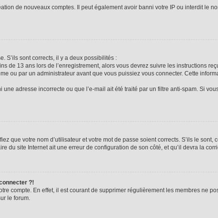
réation de nouveaux comptes. Il peut également avoir banni votre IP ou interdit le no
 S’ils sont corrects, il y a deux possibilités :
ins de 13 ans lors de l’enregistrement, alors vous devrez suivre les instructions r
me ou par un administrateur avant que vous puissiez vous connecter. Cette informat
 une adresse incorrecte ou que l’e-mail ait été traité par un filtre anti-spam. Si vou
iez que votre nom d’utilisateur et votre mot de passe soient corrects. S’ils le sont,
e du site Internet ait une erreur de configuration de son côté, et qu’il devra la corri
 connecter ?!
votre compte. En effet, il est courant de supprimer régulièrement les membres ne pos
ur le forum.