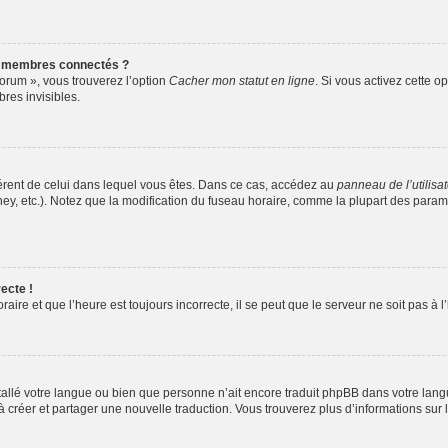
s membres connectés ?
forum », vous trouverez l’option
Cacher mon statut en ligne
. Si vous activez cette o
es invisibles.
ifférent de celui dans lequel vous êtes. Dans ce cas, accédez au
panneau de l’utilisa
ney, etc.). Notez que la modification du fuseau horaire, comme la plupart des para
ecte !
aire et que l’heure est toujours incorrecte, il se peut que le serveur ne soit pas à
installé votre langue ou bien que personne n’ait encore traduit phpBB dans votre l
s à créer et partager une nouvelle traduction. Vous trouverez plus d’informations sur l