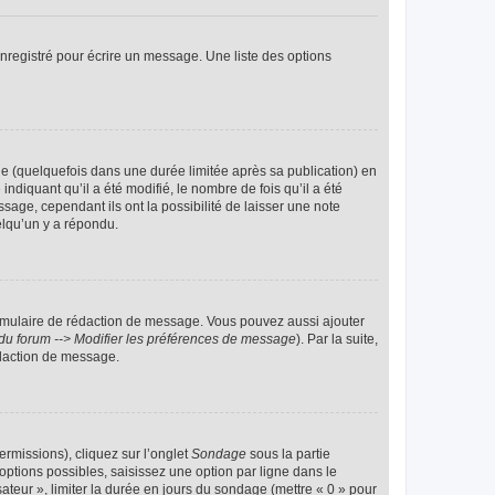
nregistré pour écrire un message. Une liste des options
 (quelquefois dans une durée limitée après sa publication) en
iquant qu’il a été modifié, le nombre de fois qu’il a été
sage, cependant ils ont la possibilité de laisser une note
elqu’un y a répondu.
rmulaire de rédaction de message. Vous pouvez aussi ajouter
du forum --> Modifier les préférences de message
). Par la suite,
daction de message.
ermissions), cliquez sur l’onglet
Sondage
sous la partie
ptions possibles, saisissez une option par ligne dans le
ateur », limiter la durée en jours du sondage (mettre « 0 » pour