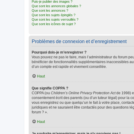
Puis-je publier des images ?
Que sont les annonces globales ?
Que sont les annonces ?
Que sont les sujets épinglés ?
Que sont les sujets verrouillés ?
Que sont les icônes de sujet ?
Problèmes de connexion et d’enregistrement
Pourquoi dois-je m’enregistrer ?
Vous pouvez ne pas le faire, mais l’administrateur du forum peu
bénéficier de fonctionnalités supplémentaires inaccessibles au
d’un compte est rapide et vivement conseillée.
Haut
Que signifie COPPA ?
COPPA (ou
Children’s Online Privacy Protection Act
de 1998) es
consentement écrit des parents (ou d’un tuteur légal) pour la c
vous enregistrez ou que quelqu’un le fait à votre place, contac
juridiques et ne sauraient être contactés pour des questions lé
forum ? ».
Haut
Je souhaite m’enregistrer, mais je n’y parviens pas !