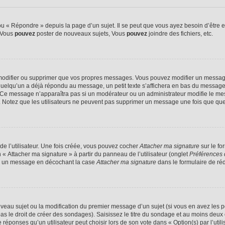
 « Répondre » depuis la page d’un sujet. Il se peut que vous ayez besoin d’être e
: Vous
pouvez
poster de nouveaux sujets, Vous
pouvez
joindre des fichiers, etc.
modifier ou supprimer que vos propres messages. Vous pouvez modifier un message
lqu’un a déjà répondu au message, un petit texte s’affichera en bas du message ind
n. Ce message n’apparaîtra pas si un modérateur ou un administrateur modifie le mes
ive. Notez que les utilisateurs ne peuvent pas supprimer un message une fois que qu
e l’utilisateur. Une fois créée, vous pouvez cocher
Attacher ma signature
sur le fo
 « Attacher ma signature » à partir du panneau de l’utilisateur (onglet
Préférences 
 à un message en décochant la case
Attacher ma signature
dans le formulaire de ré
ouveau sujet ou la modification du premier message d’un sujet (si vous en avez les p
 le droit de créer des sondages). Saisissez le titre du sondage et au moins deux o
onses qu’un utilisateur peut choisir lors de son vote dans « Option(s) par l’utilis