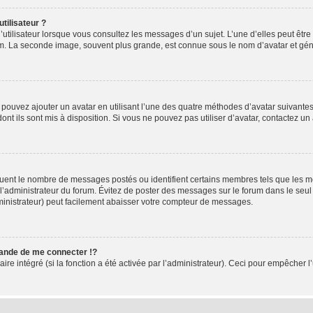
tilisateur ?
utilisateur lorsque vous consultez les messages d’un sujet. L’une d’elles peut êtr
rum. La seconde image, souvent plus grande, est connue sous le nom d’avatar et 
s pouvez ajouter un avatar en utilisant l’une des quatre méthodes d’avatar suivantes 
ont ils sont mis à disposition. Si vous ne pouvez pas utiliser d’avatar, contactez un
iquent le nombre de messages postés ou identifient certains membres tels que les 
ar l’administrateur du forum. Évitez de poster des messages sur le forum dans le seu
ministrateur) peut facilement abaisser votre compteur de messages.
nde de me connecter !?
 intégré (si la fonction a été activée par l’administrateur). Ceci pour empêcher l’uti