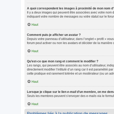
A quoi correspondent les images à proximité de mon nom d’u
Il y a deux images qui peuvent être associées avec votre nom d’
indiquant votre nombre de messages ou votre statut sur le fo
Haut
Comment puis-je afficher un avatar ?
Depuis votre panneau d’utilisateur, dans l’onglet « profil » vou
forum peut activer ou non les avatars et décider de la manière d
Haut
Qu’est-ce que mon rang et comment le modifier ?
Les rangs, qui peuvent être associés au nom d’utilisateur, ind
directement modifier l’intitulé d’un rang car il est paramétré p
cette pratique est rarement tolérée et un modérateur (ou un ad
Haut
Lorsque je clique sur le lien
e-mail
d’un membre, on me dema
Seuls les membres peuvent s’envoyer des e-mails via le formulaire
Haut
Problèmes liés à la publication de messages