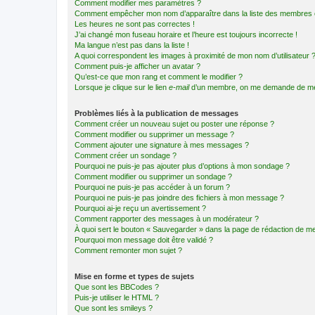
Comment modifier mes paramètres ?
Comment empêcher mon nom d’apparaître dans la liste des membres
Les heures ne sont pas correctes !
J’ai changé mon fuseau horaire et l’heure est toujours incorrecte !
Ma langue n’est pas dans la liste !
A quoi correspondent les images à proximité de mon nom d’utilisateur 
Comment puis-je afficher un avatar ?
Qu’est-ce que mon rang et comment le modifier ?
Lorsque je clique sur le lien
e-mail
d’un membre, on me demande de me
Problèmes liés à la publication de messages
Comment créer un nouveau sujet ou poster une réponse ?
Comment modifier ou supprimer un message ?
Comment ajouter une signature à mes messages ?
Comment créer un sondage ?
Pourquoi ne puis-je pas ajouter plus d’options à mon sondage ?
Comment modifier ou supprimer un sondage ?
Pourquoi ne puis-je pas accéder à un forum ?
Pourquoi ne puis-je pas joindre des fichiers à mon message ?
Pourquoi ai-je reçu un avertissement ?
Comment rapporter des messages à un modérateur ?
À quoi sert le bouton « Sauvegarder » dans la page de rédaction de 
Pourquoi mon message doit être validé ?
Comment remonter mon sujet ?
Mise en forme et types de sujets
Que sont les BBCodes ?
Puis-je utiliser le HTML ?
Que sont les smileys ?