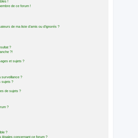
bles !
 membre de ce forum !
ateurs de ma liste d’amis ou d’ignorés ?
sultat ?
anche ?!
ages et sujets ?
a surveillance ?
 sujets ?
es de sujets ?
orum ?
ible ?
ns légales concernant ce forum ?