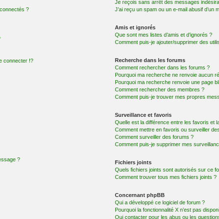
Je reçois sans arrêt des messages indésira
 connectés ?
J’ai reçu un spam ou un e-mail abusif d’un
Amis et ignorés
Que sont mes listes d’amis et d’ignorés ?
?
Comment puis-je ajouter/supprimer des utilis
Recherche dans les forums
 connecter !?
Comment rechercher dans les forums ?
Pourquoi ma recherche ne renvoie aucun ré
Pourquoi ma recherche renvoie une page bl
Comment rechercher des membres ?
Comment puis-je trouver mes propres mess
Surveillance et favoris
Quelle est la différence entre les favoris et l
Comment mettre en favoris ou surveiller des
Comment surveiller des forums ?
Comment puis-je supprimer mes surveillanc
message ?
Fichiers joints
Quels fichiers joints sont autorisés sur ce f
Comment trouver tous mes fichiers joints ?
Concernant phpBB
Qui a développé ce logiciel de forum ?
Pourquoi la fonctionnalité X n’est pas dispon
Qui contacter pour les abus ou les questio