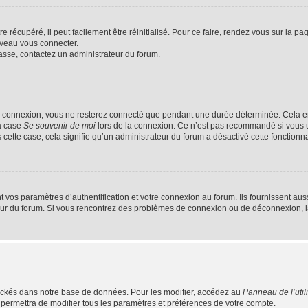
 récupéré, il peut facilement être réinitialisé. Pour ce faire, rendez vous sur la p
uveau vous connecter.
passe, contactez un administrateur du forum.
e connexion, vous ne resterez connecté que pendant une durée déterminée. Cela em
la case
Se souvenir de moi
lors de la connexion. Ce n’est pas recommandé si vous u
s cette case, cela signifie qu’un administrateur du forum a désactivé cette fonctionna
os paramètres d’authentification et votre connexion au forum. Ils fournissent aussi
teur du forum. Si vous rencontrez des problèmes de connexion ou de déconnexion, l
ockés dans notre base de données. Pour les modifier, accédez au
Panneau de l’util
 permettra de modifier tous les paramètres et préférences de votre compte.