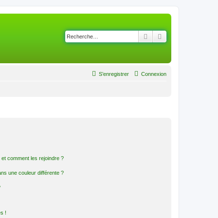
Rechercher
Recherche avancé
S’enregistrer
Connexion
s et comment les rejoindre ?
s une couleur différente ?
?
s !