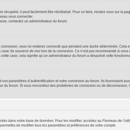
 récupéré, il peut facilement être réinitialisé. Pour ce faire, rendez vous sur la p
uveau vous connecter.
passe, contactez un administrateur du forum.
e connexion, vous ne resterez connecté que pendant une durée déterminée. Cela em
la case
Se souvenir de moi
lors de la connexion. Ce n’est pas recommandé si vous u
s cette case, cela signifie qu’un administrateur du forum a désactivé cette fonctionna
os paramètres d’authentification et votre connexion au forum. Ils fournissent aussi
teur du forum. Si vous rencontrez des problèmes de connexion ou de déconnexion, l
ockés dans notre base de données. Pour les modifier, accédez au
Panneau de l’util
 permettra de modifier tous les paramètres et préférences de votre compte.