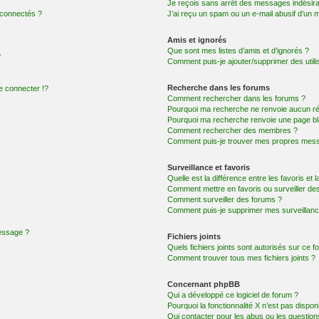
Je reçois sans arrêt des messages indésira
 connectés ?
J’ai reçu un spam ou un e-mail abusif d’un
Amis et ignorés
Que sont mes listes d’amis et d’ignorés ?
?
Comment puis-je ajouter/supprimer des utilis
Recherche dans les forums
 connecter !?
Comment rechercher dans les forums ?
Pourquoi ma recherche ne renvoie aucun ré
Pourquoi ma recherche renvoie une page bl
Comment rechercher des membres ?
Comment puis-je trouver mes propres mess
Surveillance et favoris
Quelle est la différence entre les favoris et l
Comment mettre en favoris ou surveiller des
Comment surveiller des forums ?
Comment puis-je supprimer mes surveillanc
message ?
Fichiers joints
Quels fichiers joints sont autorisés sur ce f
Comment trouver tous mes fichiers joints ?
Concernant phpBB
Qui a développé ce logiciel de forum ?
Pourquoi la fonctionnalité X n’est pas dispon
Qui contacter pour les abus ou les questio