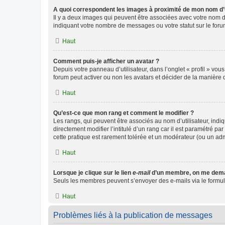
A quoi correspondent les images à proximité de mon nom d’u
Il y a deux images qui peuvent être associées avec votre nom d’
indiquant votre nombre de messages ou votre statut sur le fo
Haut
Comment puis-je afficher un avatar ?
Depuis votre panneau d’utilisateur, dans l’onglet « profil » vou
forum peut activer ou non les avatars et décider de la manière d
Haut
Qu’est-ce que mon rang et comment le modifier ?
Les rangs, qui peuvent être associés au nom d’utilisateur, ind
directement modifier l’intitulé d’un rang car il est paramétré p
cette pratique est rarement tolérée et un modérateur (ou un ad
Haut
Lorsque je clique sur le lien
e-mail
d’un membre, on me dema
Seuls les membres peuvent s’envoyer des e-mails via le formulaire
Haut
Problèmes liés à la publication de messages