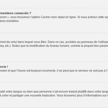
s membres connectés ?
forum », vous trouverez l’option
Cacher mon statut en ligne
. Si vous activez cette o
es invisibles.
ifférent de celui dans lequel vous êtes. Dans ce cas, accédez au
panneau de l’utilisa
ney, etc.). Notez que la modification du fuseau horaire, comme la plupart des para
ecte !
aire et que l’heure est toujours incorrecte, il se peut que le serveur ne soit pas à
installé votre langue ou bien que personne n’ait encore traduit phpBB dans votre l
s à créer et partager une nouvelle traduction. Vous trouverez plus d’informations sur l