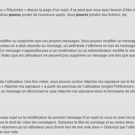
 « Répondre » depuis la page d’un sujet. Il se peut que vous ayez besoin d’être e
: Vous
pouvez
poster de nouveaux sujets, Vous
pouvez
joindre des fichiers, etc.
modifier ou supprimer que vos propres messages. Vous pouvez modifier un message
lqu’un a déjà répondu au message, un petit texte s’affichera en bas du message ind
n. Ce message n’apparaîtra pas si un modérateur ou un administrateur modifie le mes
ive. Notez que les utilisateurs ne peuvent pas supprimer un message une fois que qu
e l’utilisateur. Une fois créée, vous pouvez cocher
Attacher ma signature
sur le fo
 « Attacher ma signature » à partir du panneau de l’utilisateur (onglet
Préférences 
 à un message en décochant la case
Attacher ma signature
dans le formulaire de ré
ouveau sujet ou la modification du premier message d’un sujet (si vous en avez les p
 le droit de créer des sondages). Saisissez le titre du sondage et au moins deux o
onses qu’un utilisateur peut choisir lors de son vote dans « Option(s) par l’utilis
er leur vote.