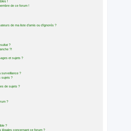
bles !
 membre de ce forum !
ateurs de ma liste d’amis ou d’ignorés ?
sultat ?
anche ?!
ages et sujets ?
a surveillance ?
 sujets ?
es de sujets ?
orum ?
ible ?
ns légales concernant ce forum ?