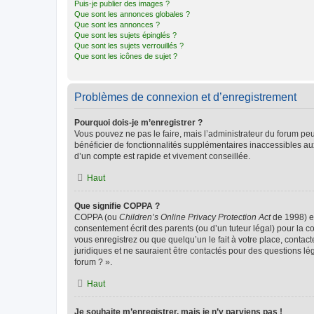
Puis-je publier des images ?
Que sont les annonces globales ?
Que sont les annonces ?
Que sont les sujets épinglés ?
Que sont les sujets verrouillés ?
Que sont les icônes de sujet ?
Problèmes de connexion et d’enregistrement
Pourquoi dois-je m’enregistrer ?
Vous pouvez ne pas le faire, mais l’administrateur du forum peu
bénéficier de fonctionnalités supplémentaires inaccessibles au
d’un compte est rapide et vivement conseillée.
Haut
Que signifie COPPA ?
COPPA (ou
Children’s Online Privacy Protection Act
de 1998) es
consentement écrit des parents (ou d’un tuteur légal) pour la c
vous enregistrez ou que quelqu’un le fait à votre place, contac
juridiques et ne sauraient être contactés pour des questions lé
forum ? ».
Haut
Je souhaite m’enregistrer, mais je n’y parviens pas !