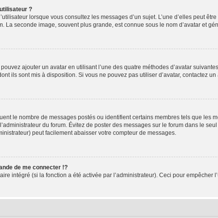
tilisateur ?
utilisateur lorsque vous consultez les messages d’un sujet. L’une d’elles peut êtr
rum. La seconde image, souvent plus grande, est connue sous le nom d’avatar et 
s pouvez ajouter un avatar en utilisant l’une des quatre méthodes d’avatar suivantes 
ont ils sont mis à disposition. Si vous ne pouvez pas utiliser d’avatar, contactez un
iquent le nombre de messages postés ou identifient certains membres tels que les 
ar l’administrateur du forum. Évitez de poster des messages sur le forum dans le seu
ministrateur) peut facilement abaisser votre compteur de messages.
nde de me connecter !?
 intégré (si la fonction a été activée par l’administrateur). Ceci pour empêcher l’uti