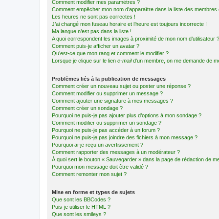
Comment modifier mes paramètres ?
Comment empêcher mon nom d’apparaître dans la liste des membres
Les heures ne sont pas correctes !
J’ai changé mon fuseau horaire et l’heure est toujours incorrecte !
Ma langue n’est pas dans la liste !
A quoi correspondent les images à proximité de mon nom d’utilisateur 
Comment puis-je afficher un avatar ?
Qu’est-ce que mon rang et comment le modifier ?
Lorsque je clique sur le lien
e-mail
d’un membre, on me demande de me
Problèmes liés à la publication de messages
Comment créer un nouveau sujet ou poster une réponse ?
Comment modifier ou supprimer un message ?
Comment ajouter une signature à mes messages ?
Comment créer un sondage ?
Pourquoi ne puis-je pas ajouter plus d’options à mon sondage ?
Comment modifier ou supprimer un sondage ?
Pourquoi ne puis-je pas accéder à un forum ?
Pourquoi ne puis-je pas joindre des fichiers à mon message ?
Pourquoi ai-je reçu un avertissement ?
Comment rapporter des messages à un modérateur ?
À quoi sert le bouton « Sauvegarder » dans la page de rédaction de 
Pourquoi mon message doit être validé ?
Comment remonter mon sujet ?
Mise en forme et types de sujets
Que sont les BBCodes ?
Puis-je utiliser le HTML ?
Que sont les smileys ?