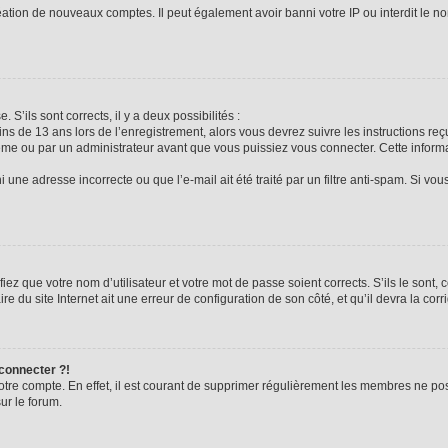
réation de nouveaux comptes. Il peut également avoir banni votre IP ou interdit le no
 S’ils sont corrects, il y a deux possibilités :
ins de 13 ans lors de l’enregistrement, alors vous devrez suivre les instructions r
me ou par un administrateur avant que vous puissiez vous connecter. Cette informat
 une adresse incorrecte ou que l’e-mail ait été traité par un filtre anti-spam. Si vou
iez que votre nom d’utilisateur et votre mot de passe soient corrects. S’ils le sont,
e du site Internet ait une erreur de configuration de son côté, et qu’il devra la corri
 connecter ?!
votre compte. En effet, il est courant de supprimer régulièrement les membres ne pos
ur le forum.