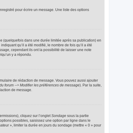
nregistré pour écrire un message. Une liste des options
 (quelquefois dans une durée limitée après sa publication) en
iquant qu’il a été modifié, le nombre de fois qu’il a été
sage, cependant ils ont la possibilité de laisser une note
elqu’un y a répondu.
rmulaire de rédaction de message. Vous pouvez aussi ajouter
du forum --> Modifier les préférences de message
). Par la suite,
daction de message.
ermissions), cliquez sur l’onglet
Sondage
sous la partie
ptions possibles, saisissez une option par ligne dans le
ateur », limiter la durée en jours du sondage (mettre « 0 » pour