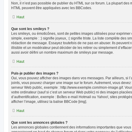
Non, il n’est pas possible de publier du HTML sur ce forum. La plupart des 
HTML peuvent être appliquées avec les BBCodes.
Haut
Que sont les smileys ?
Les smileys, ou émoticônes, sont de petites images utilisées pour exprime
simple, exemple : :) signifie joyeux, :( signifie triste. La liste complète des s
rédaction de message. Essayez toutefois de ne pas en abuser. Ils peuvent
illisible et un modérateur peut décider de les retirer ou simplement d’efface
aussi avoir défini un nombre maximum de smileys par message.
Haut
Puis-je publier des images ?
Oui, vous pouvez afficher des images dans vos messages. Par ailleurs, si l’a
joints, vous pouvez charger une image sur le forum. Autrement, vous devez 
serveur Web public, exemple : http://www.exemple.com/mon-image.gif. Vou
votre ordinateur (sauf si c’est un serveur Web public) ni des images placé
d’authentification, exemple : Boîtes e-mail Hotmail ou Yahoo!, sites protégé
afficher l’image, utilisez la balise BBCode [img].
Haut
Que sont les annonces globales ?
Les annonces globales contiennent des informations importantes que vous d
apparaissent en haut de chaque forum et dans votre panneau de l’utilisateur