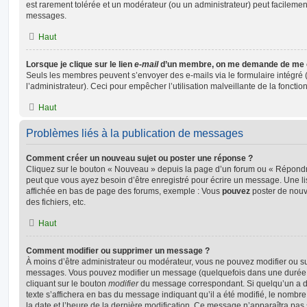
est rarement tolérée et un modérateur (ou un administrateur) peut facileme
messages.
Haut
Lorsque je clique sur le lien
e-mail
d’un membre, on me demande de me 
Seuls les membres peuvent s’envoyer des e-mails via le formulaire intégré (s
l’administrateur). Ceci pour empêcher l’utilisation malveillante de la fonctionn
Haut
Problèmes liés à la publication de messages
Comment créer un nouveau sujet ou poster une réponse ?
Cliquez sur le bouton « Nouveau » depuis la page d’un forum ou « Répondre 
peut que vous ayez besoin d’être enregistré pour écrire un message. Une li
affichée en bas de page des forums, exemple : Vous
pouvez
poster de nouv
des fichiers, etc.
Haut
Comment modifier ou supprimer un message ?
À moins d’être administrateur ou modérateur, vous ne pouvez modifier ou 
messages. Vous pouvez modifier un message (quelquefois dans une durée l
cliquant sur le bouton
modifier
du message correspondant. Si quelqu’un a d
texte s’affichera en bas du message indiquant qu’il a été modifié, le nombre 
la date et l’heure de la dernière modification. Ce message n’apparaîtra pas