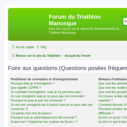
Forum du Triathlon
Manosque
Pour tout savoir sur le club et les événènements du
Triathlon Manosque
Accès rapide
FAQ
Retour sur le site du Triathlon
Accueil du forum
Foire aux questions (Questions posées fréqu
Problèmes de connexion et d’enregistrement
Niveaux d’utilisate
Pourquoi dois-je m’enregistrer ?
Que sont les adminis
Que signifie COPPA ?
Que sont les modéra
Je souhaite m’enregistrer, mais je n’y parviens pas !
Que sont les groupes 
Je suis enregistré mais je ne peux pas me connecter !
Où trouver la liste d
Pourquoi ne puis-je pas me connecter ?
rejoindre ?
Je me suis enregistré par le passé mais je ne peux plus me
Comment devenir ch
connecter ?!
Pourquoi certains m
J’ai perdu mon mot de passe !
différente ?
Pourquoi suis-je automatiquement déconnecté ?
Qu’est-ce qu’un « Gr
À quoi sert « Supprimer les cookies du forum » ?
Qu’est-ce que le lien