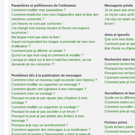
Paramètres et préférences de l’utilisateur
Messagerie privée
Comment modifier mes paramètres ?
Je ne peux pas envo
Comment empêcher mon nom d’apparaître dans la liste des
Je reçois sans arrêt
membres connectés ?
J’ai reçu un spam ou
Les heures ne sont pas correctes !
forum !
J’ai changé mon fuseau horaire et l’heure est toujours
incorrecte !
Amis et ignorés
Ma langue n’est pas dans la liste !
Que sont mes listes 
A quoi correspondent les images à proximité de mon nom
Comment puis-je ajou
d’utilisateur ?
liste d’amis ou d’igno
Comment puis-je afficher un avatar ?
Qu’est-ce que mon rang et comment le modifier ?
Recherche dans le
Lorsque je clique sur le lien
e-mail
d’un membre, on me
Comment rechercher
demande de me connecter !?
Pourquoi ma recherc
Pourquoi ma recherc
Problèmes liés à la publication de messages
Comment recherche
Comment créer un nouveau sujet ou poster une réponse ?
Comment puis-je tro
Comment modifier ou supprimer un message ?
Comment ajouter une signature à mes messages ?
Surveillance et favo
Comment créer un sondage ?
Quelle est la différen
Pourquoi ne puis-je pas ajouter plus d’options à mon
Comment mettre en fa
sondage ?
Comment surveiller 
Comment modifier ou supprimer un sondage ?
Comment puis-je sup
Pourquoi ne puis-je pas accéder à un forum ?
Pourquoi ne puis-je pas joindre des fichiers à mon
message ?
Fichiers joints
Pourquoi ai-je reçu un avertissement ?
Quels fichiers joints
Comment rapporter des messages à un modérateur ?
Comment trouver tous
À quoi sert le bouton « Sauvegarder » dans la page de