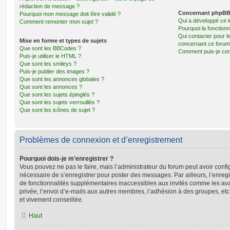
rédaction de message ?
Concernant phpB
Pourquoi mon message doit être validé ?
Qui a développé ce l
Comment remonter mon sujet ?
Pourquoi la fonctionn
Qui contacter pour l
Mise en forme et types de sujets
concernant ce forum
Que sont les BBCodes ?
Comment puis-je cont
Puis-je utiliser le HTML ?
Que sont les smileys ?
Puis-je publier des images ?
Que sont les annonces globales ?
Que sont les annonces ?
Que sont les sujets épinglés ?
Que sont les sujets verrouillés ?
Que sont les icônes de sujet ?
Problèmes de connexion et d’enregistrement
Pourquoi dois-je m’enregistrer ?
Vous pouvez ne pas le faire, mais l’administrateur du forum peut avoir configu
nécessaire de s’enregistrer pour poster des messages. Par ailleurs, l’enreg
de fonctionnalités supplémentaires inaccessibles aux invités comme les av
privée, l’envoi d’e-mails aux autres membres, l’adhésion à des groupes, etc
et vivement conseillée.
Haut