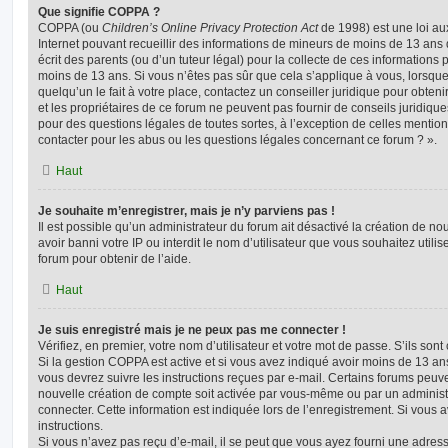
Que signifie COPPA ?
COPPA (ou
Children’s Online Privacy Protection Act
de 1998) est une loi aux
Internet pouvant recueillir des informations de mineurs de moins de 13 ans
écrit des parents (ou d’un tuteur légal) pour la collecte de ces informations 
moins de 13 ans. Si vous n’êtes pas sûr que cela s’applique à vous, lorsqu
quelqu’un le fait à votre place, contactez un conseiller juridique pour obte
et les propriétaires de ce forum ne peuvent pas fournir de conseils juridique
pour des questions légales de toutes sortes, à l’exception de celles mentio
contacter pour les abus ou les questions légales concernant ce forum ? ».
Haut
Je souhaite m’enregistrer, mais je n’y parviens pas !
Il est possible qu’un administrateur du forum ait désactivé la création de 
avoir banni votre IP ou interdit le nom d’utilisateur que vous souhaitez utili
forum pour obtenir de l’aide.
Haut
Je suis enregistré mais je ne peux pas me connecter !
Vérifiez, en premier, votre nom d’utilisateur et votre mot de passe. S’ils sont c
Si la gestion COPPA est active et si vous avez indiqué avoir moins de 13 ans
vous devrez suivre les instructions reçues par e-mail. Certains forums peu
nouvelle création de compte soit activée par vous-même ou par un administ
connecter. Cette information est indiquée lors de l’enregistrement. Si vous 
instructions.
Si vous n’avez pas reçu d’e-mail, il se peut que vous ayez fourni une adresse