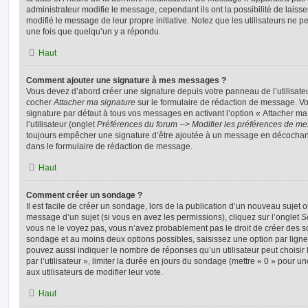
administrateur modifie le message, cependant ils ont la possibilité de laisse
modifié le message de leur propre initiative. Notez que les utilisateurs n
une fois que quelqu’un y a répondu.
Haut
Comment ajouter une signature à mes messages ?
Vous devez d’abord créer une signature depuis votre panneau de l’utilisate
cocher
Attacher ma signature
sur le formulaire de rédaction de message. Vo
signature par défaut à tous vos messages en activant l’option « Attacher ma
l’utilisateur (onglet
Préférences du forum --> Modifier les préférences de m
toujours empêcher une signature d’être ajoutée à un message en décochan
dans le formulaire de rédaction de message.
Haut
Comment créer un sondage ?
Il est facile de créer un sondage, lors de la publication d’un nouveau sujet 
message d’un sujet (si vous en avez les permissions), cliquez sur l’onglet
S
vous ne le voyez pas, vous n’avez probablement pas le droit de créer des so
sondage et au moins deux options possibles, saisissez une option par lig
pouvez aussi indiquer le nombre de réponses qu’un utilisateur peut choisir 
par l’utilisateur », limiter la durée en jours du sondage (mettre « 0 » pour un
aux utilisateurs de modifier leur vote.
Haut