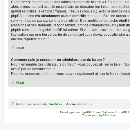
Contactez n’importe lequel des administrateurs de la liste « L’équipe du fo
alors prenez contact avec le propriétaire du domaine (en faisant une
recher
gratuit est utilisé (exemple : Yahoo!, Free, f2s.com, etc.), avec le service d
phpBB Limited
n’a absolument aucun contrôle
et ne peut être, en aucun c
comment
,
où
ou
par qui
ce forum est utilisé. Il est inutile de contacter phpB
(cessions et désistements, responsabilité, propos diffamatoires, etc.)
non di
phpbb.com ou au logiciel phpBB lui-même. Si vous adressez un e-mail au
l’utilisation
par une tierce partie
de ce logiciel vous devez vous attendre à 
aucune réponse du tout.
Haut
Comment puis-je contacter un administrateur du forum ?
Pour l’ensemble des utilisateurs du forum, vous pouvez utiliser le lien « Nous
activé par un administrateur.
Pour les membres du forum, vous pouvez également utiliser le lien « L’équi
Haut
Retour sur le site du Triathlon
Accueil du forum
Développé par
phpBB
® Forum Software © phpBB L
Traduit par
phpBB-fr.com